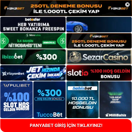
×
PANYABET GİRİŞ İÇİN TIKLAYINIZ!