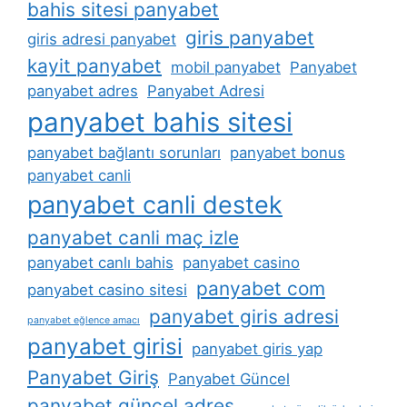
bahis sitesi panyabet
giris panyabet
giris adresi panyabet
kayit panyabet
mobil panyabet
Panyabet
panyabet adres
Panyabet Adresi
panyabet bahis sitesi
panyabet bağlantı sorunları
panyabet bonus
panyabet canli
panyabet canli destek
panyabet canli maç izle
panyabet canlı bahis
panyabet casino
panyabet com
panyabet casino sitesi
panyabet giris adresi
panyabet eğlence amacı
panyabet girisi
panyabet giris yap
Panyabet Giriş
Panyabet Güncel
panyabet güncel adres