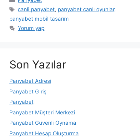
Panyabet
Etiketler
canli panyabet
,
panyabet canlı oyunlar
,
panyabet mobil tasarım
Yorum yap
Son Yazılar
Panyabet Adresi
Panyabet Giriş
Panyabet
Panyabet Müşteri Merkezi
Panyabet Güvenli Oynama
Panyabet Hesap Oluşturma