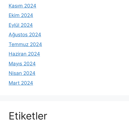
Kasım 2024
Ekim 2024
Eylül 2024
Ağustos 2024
Temmuz 2024
Haziran 2024
Mayıs 2024
Nisan 2024
Mart 2024
Etiketler