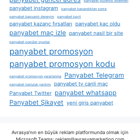
panyabet güvenlik önlemleri
panyabet instagram
panyabet kapandıktan sonra
panyabet kapsamlı deneyim
panyabet kayit
panyabet kazanç fırsatları
panyabet kaç oldu
panyabet maç izle
panyabet nasil bir site
panyabet popüler oyunlar
panyabet promosyon
panyabet promosyon kodu
Panyabet Telegram
panyabet promosyon yararlanma
panyabet tv canli maç
panyabet topluluk yardımı
panyabet whatsapp
Panyabet Twitter
Panyabet Şikayet
yeni giris panyabet
Avrasya'nın en büyük reklam platformunda olmak için
Microsoft Teams:
reklam@avrasyamarketing.com