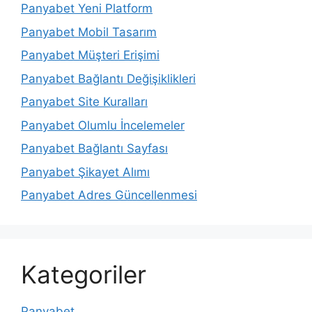
Panyabet Yeni Platform
Panyabet Mobil Tasarım
Panyabet Müşteri Erişimi
Panyabet Bağlantı Değişiklikleri
Panyabet Site Kuralları
Panyabet Olumlu İncelemeler
Panyabet Bağlantı Sayfası
Panyabet Şikayet Alımı
Panyabet Adres Güncellenmesi
Kategoriler
Panyabet