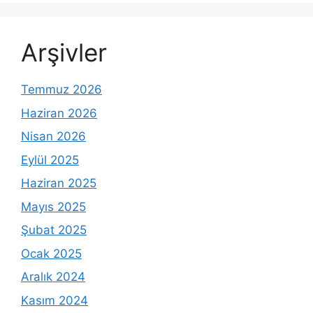
Arşivler
Temmuz 2026
Haziran 2026
Nisan 2026
Eylül 2025
Haziran 2025
Mayıs 2025
Şubat 2025
Ocak 2025
Aralık 2024
Kasım 2024