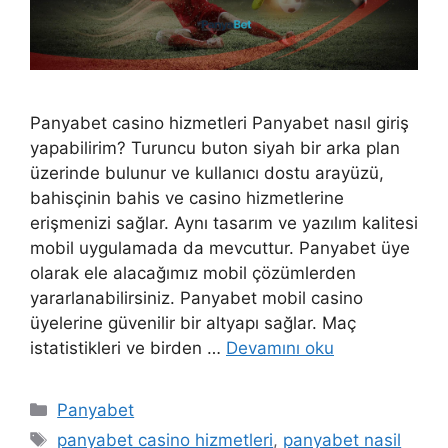
Panyabet casino hizmetleri Panyabet nasıl giriş
yapabilirim? Turuncu buton siyah bir arka plan
üzerinde bulunur ve kullanıcı dostu arayüzü,
bahisçinin bahis ve casino hizmetlerine
erişmenizi sağlar. Aynı tasarım ve yazılım kalitesi
mobil uygulamada da mevcuttur. Panyabet üye
olarak ele alacağımız mobil çözümlerden
yararlanabilirsiniz. Panyabet mobil casino
üyelerine güvenilir bir altyapı sağlar. Maç
istatistikleri ve birden …
Devamını oku
Kategoriler
Panyabet
Etiketler
panyabet casino hizmetleri
,
panyabet nasil