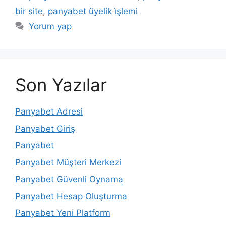
bir site
,
panyabet üyelik i̇şlemi
Yorum yap
Son Yazılar
Panyabet Adresi
Panyabet Giriş
Panyabet
Panyabet Müşteri Merkezi
Panyabet Güvenli Oynama
Panyabet Hesap Oluşturma
Panyabet Yeni Platform