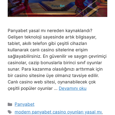
Panyabet yasal mı nereden kaynaklandı?
Gelişen teknoloji sayesinde artık bilgisayar,
tablet, akıllı telefon gibi çeşitli cihazları
kullanarak canlı casino sitelerine erişim
sağlayabilirsiniz. En güvenilir ve saygın çevrimiçi
casinolar, cazip bonuslarla birinci sınıf oyunlar
sunar. Para kazanma olasılığınızı arttırmak için
bir casino sitesine üye olmanız tavsiye edilir.
Canlı casino web sitesi, oynanabilecek çok
çeşitli popüler oyunlar …
Devamını oku
Kategoriler
Panyabet
Etiketler
modern panyabet casino oyunları yasal mı
,