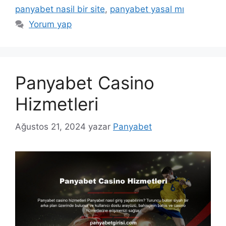
panyabet nasil bir site
,
panyabet yasal mı
Yorum yap
Panyabet Casino
Hizmetleri
Ağustos 21, 2024
yazar
Panyabet