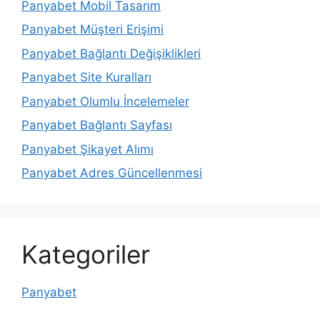
Panyabet Mobil Tasarım
Panyabet Müşteri Erişimi
Panyabet Bağlantı Değişiklikleri
Panyabet Site Kuralları
Panyabet Olumlu İncelemeler
Panyabet Bağlantı Sayfası
Panyabet Şikayet Alımı
Panyabet Adres Güncellenmesi
Kategoriler
Panyabet