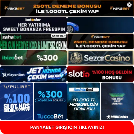
×
PANYABET GİRİŞ İÇİN TIKLAYINIZ!