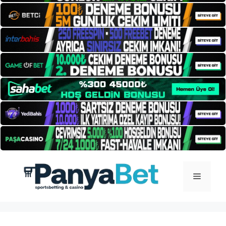
İçeriğe
atla
Menü