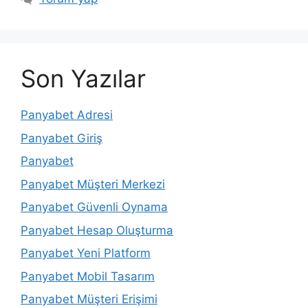
Son Yazılar
Panyabet Adresi
Panyabet Giriş
Panyabet
Panyabet Müşteri Merkezi
Panyabet Güvenli Oynama
Panyabet Hesap Oluşturma
Panyabet Yeni Platform
Panyabet Mobil Tasarım
Panyabet Müşteri Erişimi