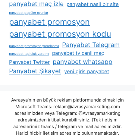
panyabet maç izle
panyabet nasil bir site
panyabet popüler oyunlar
panyabet promosyon
panyabet promosyon kodu
Panyabet Telegram
panyabet promosyon yararlanma
panyabet tv canli maç
panyabet topluluk yardımı
panyabet whatsapp
Panyabet Twitter
Panyabet Şikayet
yeni giris panyabet
Avrasya'nın en büyük reklam platformunda olmak için
Microsoft Teams:
reklam@avrasyamarketing.com
adresimizden veya Telegram: @Avrasyamarketing
adresimizden irtibat kurabilirsiniz. (Tek iletişim
adreslerimiz teams / telegram ve mail adresimizdir.
Harici hiçbir iletişim adresimiz bulunmamaktadır.