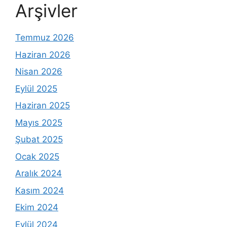
Arşivler
Temmuz 2026
Haziran 2026
Nisan 2026
Eylül 2025
Haziran 2025
Mayıs 2025
Şubat 2025
Ocak 2025
Aralık 2024
Kasım 2024
Ekim 2024
Eylül 2024