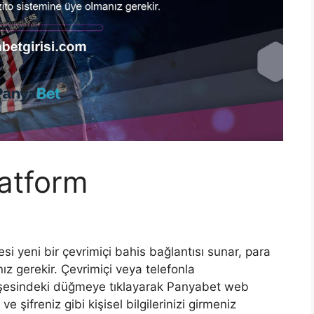
atform
i yeni bir çevrimiçi bahis bağlantısı sunar, para
 gerekir. Çevrimiçi veya telefonla
köşesindeki düğmeye tıklayarak Panyabet web
 ve şifreniz gibi kişisel bilgilerinizi girmeniz