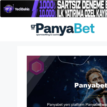
İçeriğe
atla