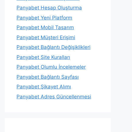
Panyabet Hesap Oluşturma
Panyabet Yeni Platform
Panyabet Mobil Tasarım
Panyabet Müşteri Erişimi
Panyabet Bağlantı Değişiklikleri
Panyabet Site Kuralları
Panyabet Olumlu İncelemeler
Panyabet Bağlantı Sayfası
Panyabet Şikayet Alımı
Panyabet Adres Güncellenmesi