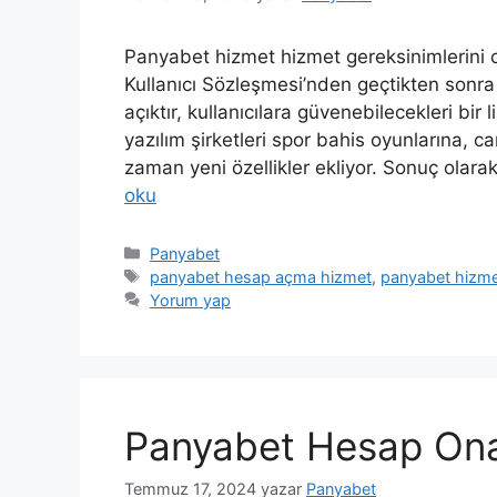
Panyabet hizmet hizmet gereksinimlerini o
Kullanıcı Sözleşmesi’nden geçtikten sonra k
açıktır, kullanıcılara güvenebilecekleri bir
yazılım şirketleri spor bahis oyunlarına, c
zaman yeni özellikler ekliyor. Sonuç olarak
oku
Kategoriler
Panyabet
Etiketler
panyabet hesap açma hizmet
,
panyabet hizm
Yorum yap
Panyabet Hesap Ona
Temmuz 17, 2024
yazar
Panyabet