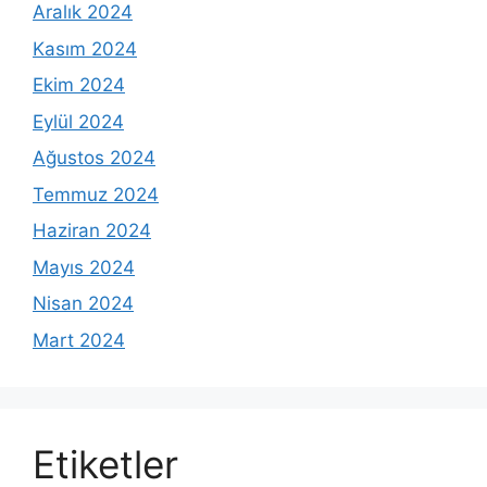
Aralık 2024
Kasım 2024
Ekim 2024
Eylül 2024
Ağustos 2024
Temmuz 2024
Haziran 2024
Mayıs 2024
Nisan 2024
Mart 2024
Etiketler