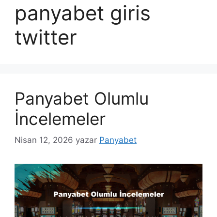
panyabet giris
twitter
Panyabet Olumlu
İncelemeler
Nisan 12, 2026
yazar
Panyabet