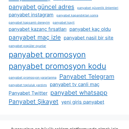
panyabet güncel adres
panyabet güvenlik önlemleri
panyabet instagram
panyabet kapandıktan sonra
panyabet kapsamlı deneyim
panyabet kayit
panyabet kazanç fırsatları
panyabet kaç oldu
panyabet maç izle
panyabet nasil bir site
panyabet popüler oyunlar
panyabet promosyon
panyabet promosyon kodu
Panyabet Telegram
panyabet promosyon yararlanma
panyabet tv canli maç
panyabet topluluk yardımı
panyabet whatsapp
Panyabet Twitter
Panyabet Şikayet
yeni giris panyabet