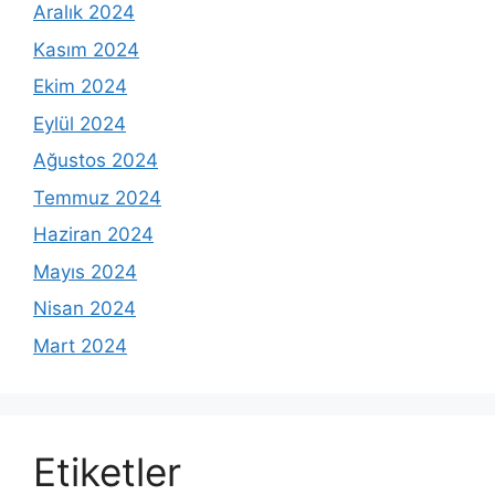
Aralık 2024
Kasım 2024
Ekim 2024
Eylül 2024
Ağustos 2024
Temmuz 2024
Haziran 2024
Mayıs 2024
Nisan 2024
Mart 2024
Etiketler