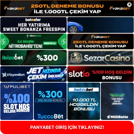
×
PANYABET GİRİŞ İÇİN TIKLAYINIZ!