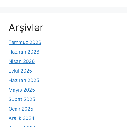
Arşivler
Temmuz 2026
Haziran 2026
Nisan 2026
Eylül 2025
Haziran 2025
Mayıs 2025
Şubat 2025
Ocak 2025
Aralık 2024