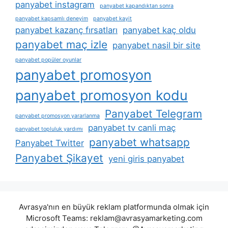
panyabet instagram
panyabet kapandıktan sonra
panyabet kapsamlı deneyim
panyabet kayit
panyabet kazanç fırsatları
panyabet kaç oldu
panyabet maç izle
panyabet nasil bir site
panyabet popüler oyunlar
panyabet promosyon
panyabet promosyon kodu
Panyabet Telegram
panyabet promosyon yararlanma
panyabet tv canli maç
panyabet topluluk yardımı
panyabet whatsapp
Panyabet Twitter
Panyabet Şikayet
yeni giris panyabet
Avrasya'nın en büyük reklam platformunda olmak için
Microsoft Teams:
reklam@avrasyamarketing.com