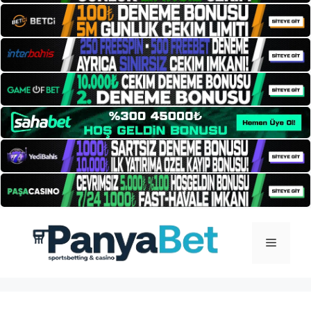
İçeriğe
atla
Menü