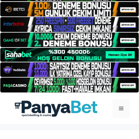
İçeriğe
atla
Menü