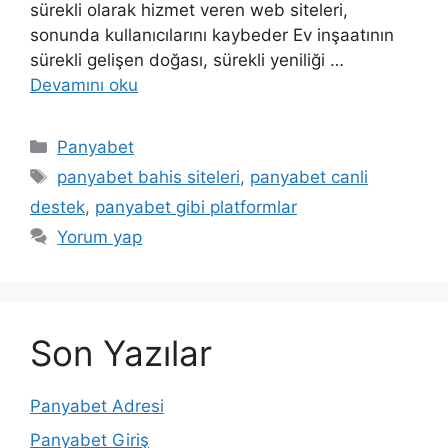
sürekli olarak hizmet veren web siteleri,
sonunda kullanıcılarını kaybeder Ev inşaatının
sürekli gelişen doğası, sürekli yeniliği …
Devamını oku
Kategoriler
Panyabet
Etiketler
panyabet bahis siteleri
,
panyabet canli
destek
,
panyabet gibi platformlar
Yorum yap
Son Yazılar
Panyabet Adresi
Panyabet Giriş