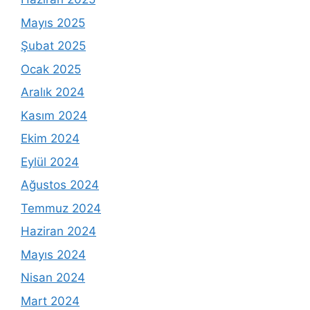
Mayıs 2025
Şubat 2025
Ocak 2025
Aralık 2024
Kasım 2024
Ekim 2024
Eylül 2024
Ağustos 2024
Temmuz 2024
Haziran 2024
Mayıs 2024
Nisan 2024
Mart 2024