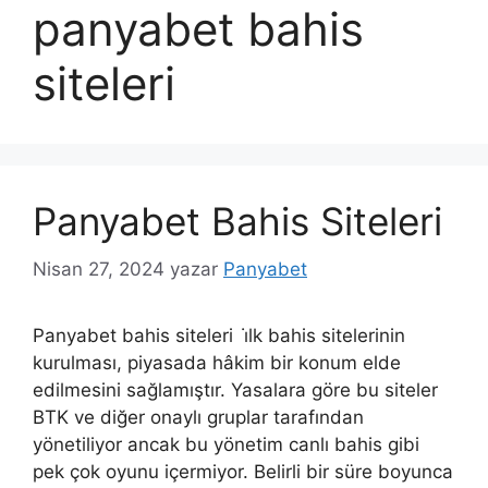
panyabet bahis
siteleri
Panyabet Bahis Siteleri
Nisan 27, 2024
yazar
Panyabet
Panyabet bahis siteleri i̇lk bahis sitelerinin
kurulması, piyasada hâkim bir konum elde
edilmesini sağlamıştır. Yasalara göre bu siteler
BTK ve diğer onaylı gruplar tarafından
yönetiliyor ancak bu yönetim canlı bahis gibi
pek çok oyunu içermiyor. Belirli bir süre boyunca