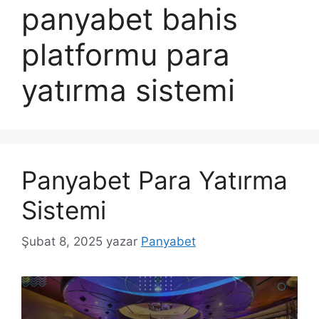
panyabet bahis
platformu para
yatırma sistemi
Panyabet Para Yatırma
Sistemi
Şubat 8, 2025
yazar
Panyabet