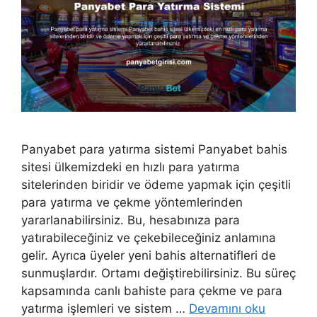
Panyabet para yatırma sistemi Panyabet bahis
sitesi ülkemizdeki en hızlı para yatırma
sitelerinden biridir ve ödeme yapmak için çeşitli
para yatırma ve çekme yöntemlerinden
yararlanabilirsiniz. Bu, hesabınıza para
yatırabileceğiniz ve çekebileceğiniz anlamına
gelir. Ayrıca üyeler yeni bahis alternatifleri de
sunmuşlardır. Ortamı değiştirebilirsiniz. Bu süreç
kapsamında canlı bahiste para çekme ve para
yatırma işlemleri ve sistem …
Devamını oku