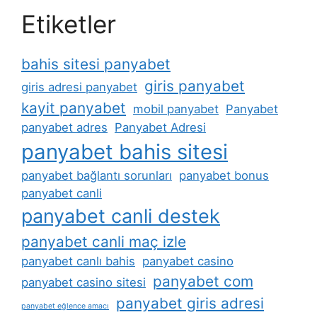
Etiketler
bahis sitesi panyabet
giris panyabet
giris adresi panyabet
kayit panyabet
mobil panyabet
Panyabet
panyabet adres
Panyabet Adresi
panyabet bahis sitesi
panyabet bağlantı sorunları
panyabet bonus
panyabet canli
panyabet canli destek
panyabet canli maç izle
panyabet canlı bahis
panyabet casino
panyabet com
panyabet casino sitesi
panyabet giris adresi
panyabet eğlence amacı