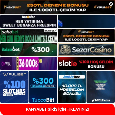
×
PANYABET GİRİŞ İÇİN TIKLAYINIZ!