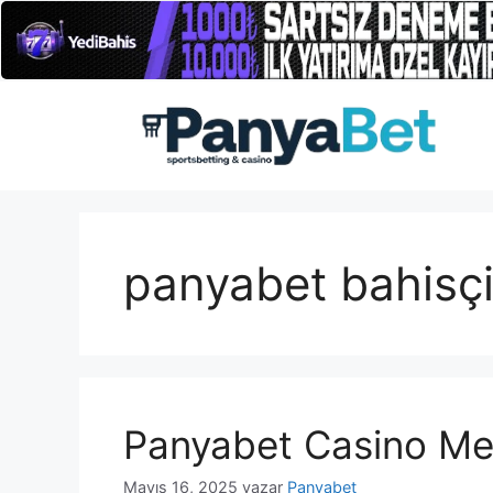
İçeriğe
atla
panyabet bahisçi
Panyabet Casino Mer
Mayıs 16, 2025
yazar
Panyabet