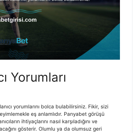
cı Yorumları
ıcı yorumlarını bolca bulabilirsiniz. Fikir, sizi
eyimlemekle eş anlamlıdır. Panyabet görüşü
ıların ihtiyaçlarını nasıl karşıladığını ve
lacağını gösterir. Olumlu ya da olumsuz geri