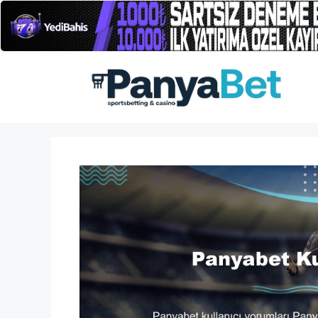
İçeriğe
atla