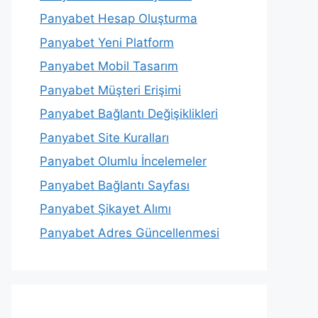
Panyabet Hesap Oluşturma
Panyabet Yeni Platform
Panyabet Mobil Tasarım
Panyabet Müşteri Erişimi
Panyabet Bağlantı Değişiklikleri
Panyabet Site Kuralları
Panyabet Olumlu İncelemeler
Panyabet Bağlantı Sayfası
Panyabet Şikayet Alımı
Panyabet Adres Güncellenmesi