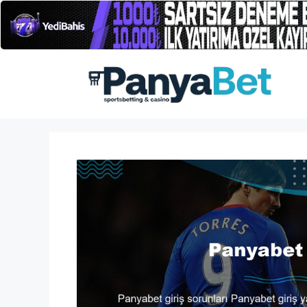
İçeriğe
atla