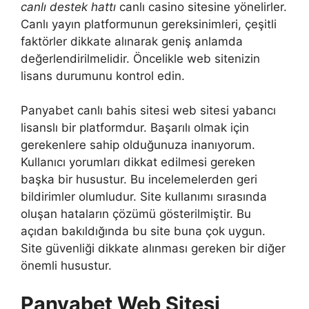
canlı destek hattı
canlı casino sitesine yönelirler.
Canlı yayın platformunun gereksinimleri, çeşitli
faktörler dikkate alınarak geniş anlamda
değerlendirilmelidir. Öncelikle web sitenizin
lisans durumunu kontrol edin.
Panyabet canlı bahis sitesi web sitesi yabancı
lisanslı bir platformdur. Başarılı olmak için
gerekenlere sahip olduğunuza inanıyorum.
Kullanıcı yorumları dikkat edilmesi gereken
başka bir husustur. Bu incelemelerden geri
bildirimler olumludur. Site kullanımı sırasında
oluşan hataların çözümü gösterilmiştir. Bu
açıdan bakıldığında bu site buna çok uygun.
Site güvenliği dikkate alınması gereken bir diğer
önemli husustur.
Panyabet Web Sitesi