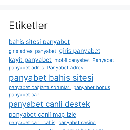
Etiketler
bahis sitesi panyabet
giris panyabet
giris adresi panyabet
kayit panyabet
mobil panyabet
Panyabet
panyabet adres
Panyabet Adresi
panyabet bahis sitesi
panyabet bağlantı sorunları
panyabet bonus
panyabet canli
panyabet canli destek
panyabet canli maç izle
panyabet canlı bahis
panyabet casino