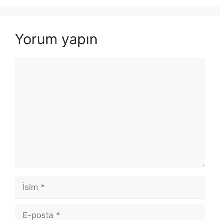
Yorum yapın
Yorum
İsim
E-