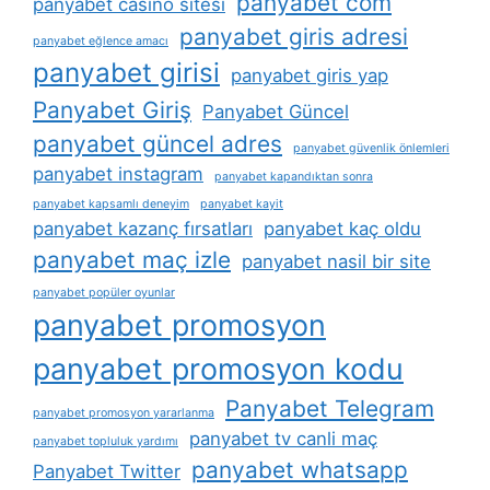
panyabet com
panyabet casino sitesi
panyabet giris adresi
panyabet eğlence amacı
panyabet girisi
panyabet giris yap
Panyabet Giriş
Panyabet Güncel
panyabet güncel adres
panyabet güvenlik önlemleri
panyabet instagram
panyabet kapandıktan sonra
panyabet kapsamlı deneyim
panyabet kayit
panyabet kazanç fırsatları
panyabet kaç oldu
panyabet maç izle
panyabet nasil bir site
panyabet popüler oyunlar
panyabet promosyon
panyabet promosyon kodu
Panyabet Telegram
panyabet promosyon yararlanma
panyabet tv canli maç
panyabet topluluk yardımı
panyabet whatsapp
Panyabet Twitter