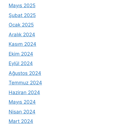
Mayıs 2025
Şubat 2025
Ocak 2025
Aralık 2024
Kasım 2024
Ekim 2024
Eylül 2024
Ağustos 2024
Temmuz 2024
Haziran 2024
Mayıs 2024
Nisan 2024
Mart 2024