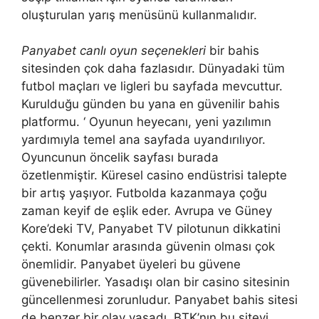
oluşturulan yarış menüsünü kullanmalıdır.
Panyabet canlı oyun seçenekleri
bir bahis
sitesinden çok daha fazlasıdır. Dünyadaki tüm
futbol maçları ve ligleri bu sayfada mevcuttur.
Kurulduğu günden bu yana en güvenilir bahis
platformu. ‘ Oyunun heyecanı, yeni yazılımın
yardımıyla temel ana sayfada uyandırılıyor.
Oyuncunun öncelik sayfası burada
özetlenmiştir. Küresel casino endüstrisi talepte
bir artış yaşıyor. Futbolda kazanmaya çoğu
zaman keyif de eşlik eder. Avrupa ve Güney
Kore’deki TV, Panyabet TV pilotunun dikkatini
çekti. Konumlar arasında güvenin olması çok
önemlidir. Panyabet üyeleri bu güvene
güvenebilirler. Yasadışı olan bir casino sitesinin
güncellenmesi zorunludur. Panyabet bahis sitesi
de benzer bir olay yaşadı. BTK’nın bu siteyi