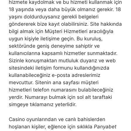
hizmete kaydolmak ve bu hizmeti kullanmak için
18 yaşında veya daha büyük olmanız gerekir. 18
yaşını doldurduysanız gerekli belgeleri
göndererek bize kayıt olabilirsiniz. Site hakkında
bilgi almak için Müşteri Hizmetleri aracılığıyla
uygun kişiyle iletişime geçin. Bu kuruluş,
sektöründe geniş deneyime sahiptir ve
kullanıcılarına kapsamlı hizmetler sunmaktadır.
Sizinle konuşmaktan mutluluk duyarız ve web
sitesindeki iletişim formunu kullandığınızda
kullanabileceğiniz e-posta adreslerimiz
mevcuttur. Sitenin ana sayfası müşteri
hizmetleri telefon numarasını bulabileceğiniz
yerdir. Numarayı bulmak için sol alt taraftaki
simgeye tıklamanız yeterlidir.
Casino oyunlarından ve canlı bahislerden
hoşlanan kişiler, eğlence için sıklıkla
Panyabet